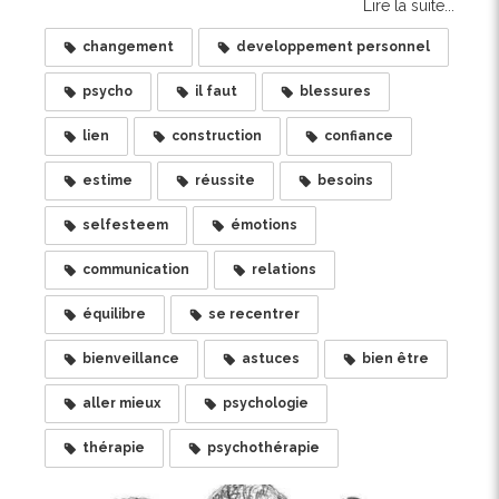
Lire la suite...
changement
developpement personnel
psycho
il faut
blessures
lien
construction
confiance
estime
réussite
besoins
selfesteem
émotions
communication
relations
équilibre
se recentrer
bienveillance
astuces
bien être
aller mieux
psychologie
thérapie
psychothérapie