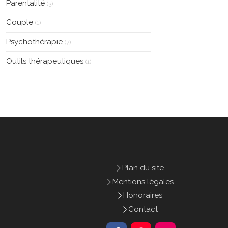
Parentalité
(3)
Couple
(1)
Psychothérapie
(7)
Outils thérapeutiques
(1)
Plan du site
Mentions légales
Honoraires
Contact