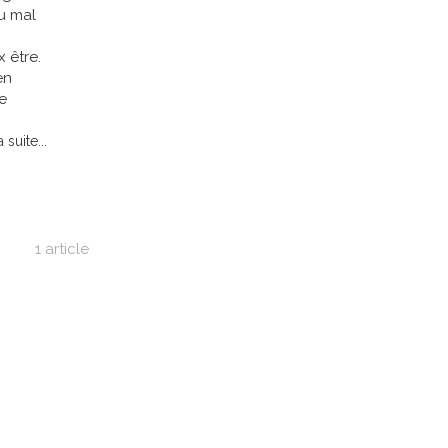
u mal
 être.
en
e
a suite...
1 article