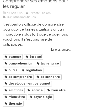
Comprendre ses émotions pour
les réguler
30 Sep 2024
Sweety Therapy
Outils thérapeutiques
Il est parfois difficile de comprendre
pourquoi certaines situations ont un
impact bien plus fort que ce que nous
voudrions. Il n'est pas rare de
culpabilise...
Lire la suite...
avancer
être soi
compréhension
lacher prise
outils
régulation
se comprendre
se connaitre
developpement personnel
émotions
écoute
bien être
mieux être
psychologie
thérapie