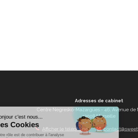
Adresses de cabinet
Centre Negresko-Mazargues - 46, Avenue de
13008 Marseille
Afficher le téléphone
contact@sweety