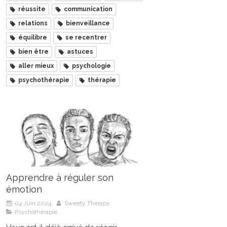
réussite
communication
relations
bienveillance
équilibre
se recentrer
bien être
astuces
aller mieux
psychologie
psychothérapie
thérapie
Apprendre à réguler son
émotion
04 Juin 2024
Sweety Therapy
Psychothérapie