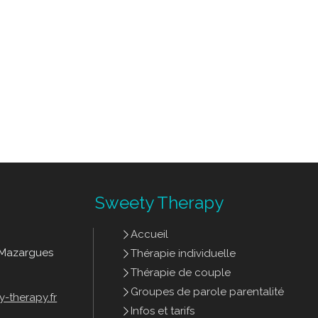
Sweety Therapy
Accueil
 Mazargues
Thérapie individuelle
Thérapie de couple
Groupes de parole parentalité
-therapy.fr
Infos et tarifs