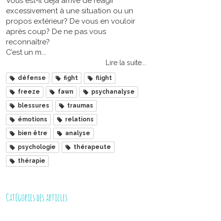
Vous est-il déjà arrivé de réagir
excessivement à une situation ou un
propos extérieur? De vous en vouloir
après coup? De ne pas vous
reconnaître?
C’est un m...
Lire la suite...
défense
fight
flight
freeze
fawn
psychanalyse
blessures
traumas
émotions
relations
bien être
analyse
psychologie
thérapeute
thérapie
Catégories des articles