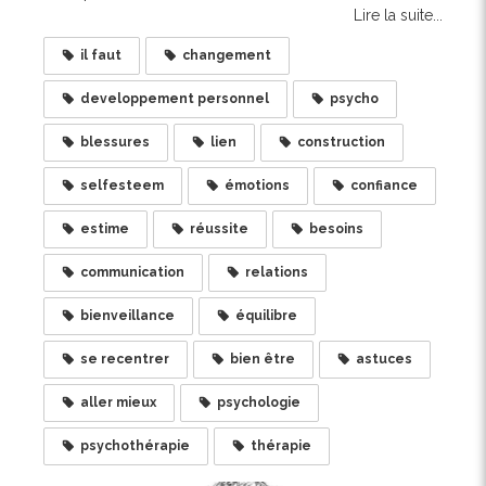
Lire la suite...
il faut
changement
developpement personnel
psycho
blessures
lien
construction
selfesteem
émotions
confiance
estime
réussite
besoins
communication
relations
bienveillance
équilibre
se recentrer
bien être
astuces
aller mieux
psychologie
psychothérapie
thérapie