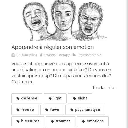
Apprendre à réguler son émotion
04 Juin 2024
Sweety Therapy
Psychothérapie
Vous est-il déjà arrivé de réagir excessivement à
une situation ou un propos extérieur? De vous en
vouloir après coup? De ne pas vous reconnaître?
C’est un m...
Lire la suite...
défense
fight
flight
freeze
fawn
psychanalyse
blessures
traumas
émotions