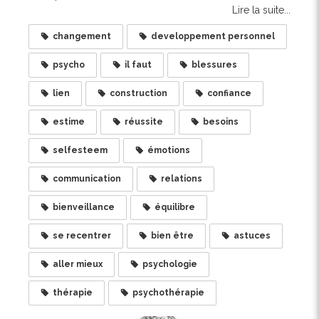
Lire la suite...
changement
developpement personnel
psycho
il faut
blessures
lien
construction
confiance
estime
réussite
besoins
selfesteem
émotions
communication
relations
bienveillance
équilibre
se recentrer
bien être
astuces
aller mieux
psychologie
thérapie
psychothérapie