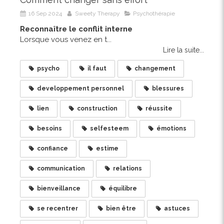
16 Sep 2024
Sweety Therapy
Psychothérapie
Reconnaître le conflit interne
Lorsque vous venez en t...
Lire la suite...
psycho
il faut
changement
developpement personnel
blessures
lien
construction
réussite
besoins
selfesteem
émotions
confiance
estime
communication
relations
bienveillance
équilibre
se recentrer
bien être
astuces