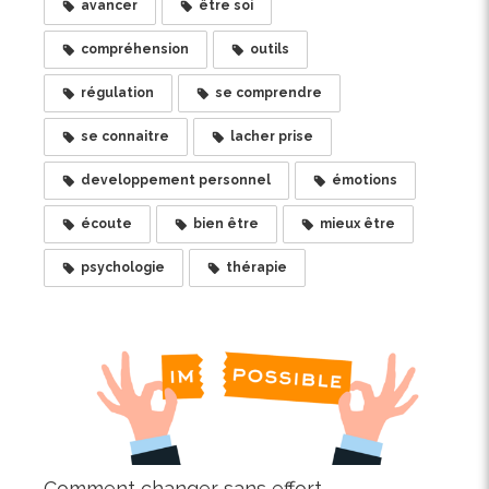
avancer
être soi
compréhension
outils
régulation
se comprendre
se connaitre
lacher prise
developpement personnel
émotions
écoute
bien être
mieux être
psychologie
thérapie
Comment changer sans effort