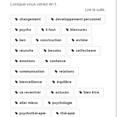
Lorsque vous venez en t...
Lire la suite...
changement
developpement personnel
psycho
il faut
blessures
lien
construction
estime
réussite
besoins
selfesteem
émotions
confiance
communication
relations
bienveillance
équilibre
se recentrer
astuces
bien être
aller mieux
psychologie
psychothérapie
thérapie