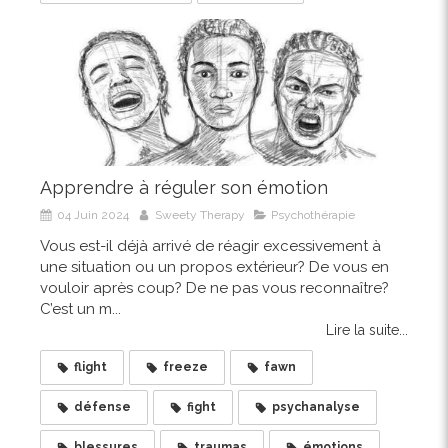
Apprendre à réguler son émotion
04 Juin 2024
Sweety Therapy
Psychothérapie
Vous est-il déjà arrivé de réagir excessivement à
une situation ou un propos extérieur? De vous en
vouloir après coup? De ne pas vous reconnaître?
C’est un m...
Lire la suite...
flight
freeze
fawn
défense
fight
psychanalyse
blessures
traumas
émotions