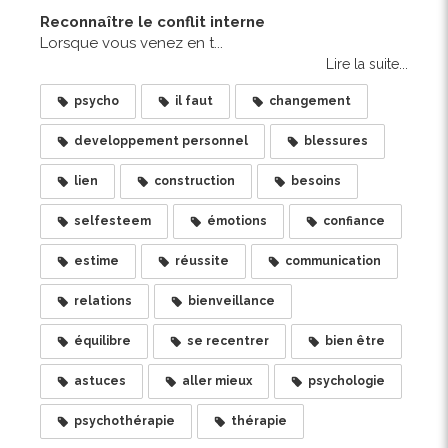
Reconnaître le conflit interne
Lorsque vous venez en t...
Lire la suite...
psycho
il faut
changement
developpement personnel
blessures
lien
construction
besoins
selfesteem
émotions
confiance
estime
réussite
communication
relations
bienveillance
équilibre
se recentrer
bien être
astuces
aller mieux
psychologie
psychothérapie
thérapie