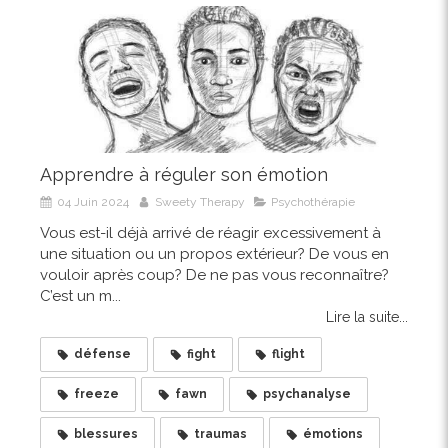
Apprendre à réguler son émotion
04 Juin 2024
Sweety Therapy
Psychothérapie
Vous est-il déjà arrivé de réagir excessivement à
une situation ou un propos extérieur? De vous en
vouloir après coup? De ne pas vous reconnaître?
C’est un m...
Lire la suite...
défense
fight
flight
freeze
fawn
psychanalyse
blessures
traumas
émotions