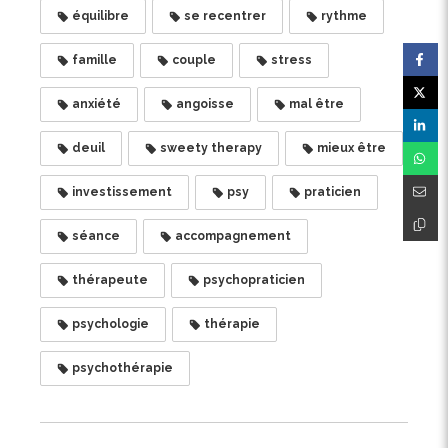
équilibre
se recentrer
rythme
famille
couple
stress
anxiété
angoisse
mal être
deuil
sweety therapy
mieux être
investissement
psy
praticien
séance
accompagnement
thérapeute
psychopraticien
psychologie
thérapie
psychothérapie