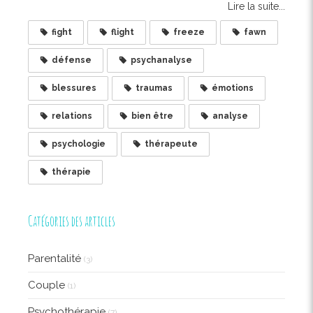
Lire la suite...
fight
flight
freeze
fawn
défense
psychanalyse
blessures
traumas
émotions
relations
bien être
analyse
psychologie
thérapeute
thérapie
Catégories des articles
Parentalité
(3)
Couple
(1)
Psychothérapie
(7)