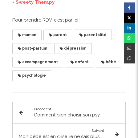
- Sweety Therapy
Pour prendre RDV, c'est par
ici
!
maman
parent
parentalité
post-partum
dépression
accompagnement
enfant
bébé
psychologie
Précédent
Comment bien choisir son psy
Suivant
Mon bébé est en crise, je ne sais plus quoi faire pour le calmer