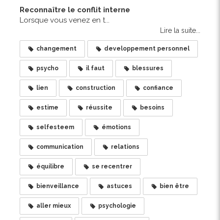
Reconnaître le conflit interne
Lorsque vous venez en t...
Lire la suite...
changement
developpement personnel
psycho
il faut
blessures
lien
construction
confiance
estime
réussite
besoins
selfesteem
émotions
communication
relations
équilibre
se recentrer
bienveillance
astuces
bien être
aller mieux
psychologie