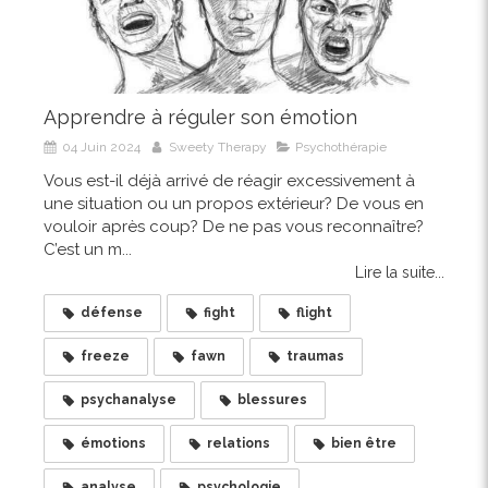
Apprendre à réguler son émotion
04 Juin 2024
Sweety Therapy
Psychothérapie
Vous est-il déjà arrivé de réagir excessivement à
une situation ou un propos extérieur? De vous en
vouloir après coup? De ne pas vous reconnaître?
C’est un m...
Lire la suite...
défense
fight
flight
freeze
fawn
traumas
psychanalyse
blessures
émotions
relations
bien être
analyse
psychologie