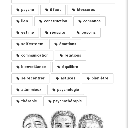
psycho
il faut
blessures
lien
construction
confiance
estime
réussite
besoins
selfesteem
émotions
communication
relations
bienveillance
équilibre
se recentrer
astuces
bien être
aller mieux
psychologie
thérapie
psychothérapie