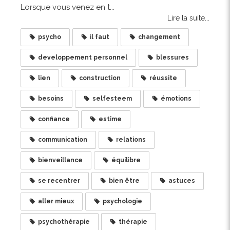
Lorsque vous venez en t...
Lire la suite...
psycho
il faut
changement
developpement personnel
blessures
lien
construction
réussite
besoins
selfesteem
émotions
confiance
estime
communication
relations
bienveillance
équilibre
se recentrer
bien être
astuces
aller mieux
psychologie
psychothérapie
thérapie