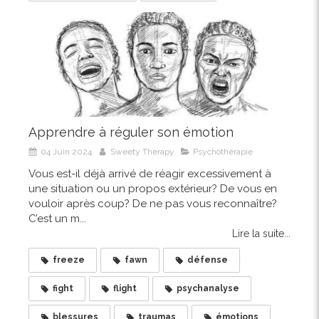
Apprendre à réguler son émotion
04 Juin 2024
Sweety Therapy
Psychothérapie
Vous est-il déjà arrivé de réagir excessivement à
une situation ou un propos extérieur? De vous en
vouloir après coup? De ne pas vous reconnaître?
C’est un m...
Lire la suite...
freeze
fawn
défense
fight
flight
psychanalyse
blessures
traumas
émotions