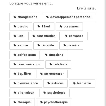
Lorsque vous venez en t...
Lire la suite...
changement
developpement personnel
psycho
il faut
blessures
lien
construction
confiance
estime
réussite
besoins
selfesteem
émotions
communication
relations
équilibre
se recentrer
bienveillance
astuces
bien être
aller mieux
psychologie
thérapie
psychothérapie