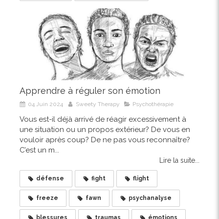
Apprendre à réguler son émotion
04 Juin 2024
Sweety Therapy
Psychothérapie
Vous est-il déjà arrivé de réagir excessivement à
une situation ou un propos extérieur? De vous en
vouloir après coup? De ne pas vous reconnaître?
C’est un m...
Lire la suite...
défense
fight
flight
freeze
fawn
psychanalyse
blessures
traumas
émotions