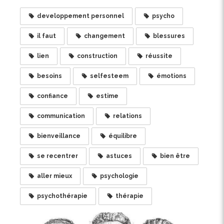
developpement personnel
psycho
il faut
changement
blessures
lien
construction
réussite
besoins
selfesteem
émotions
confiance
estime
communication
relations
bienveillance
équilibre
se recentrer
astuces
bien être
aller mieux
psychologie
psychothérapie
thérapie