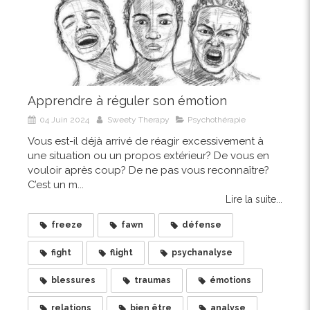
Apprendre à réguler son émotion
04 Juin 2024
Sweety Therapy
Psychothérapie
Vous est-il déjà arrivé de réagir excessivement à
une situation ou un propos extérieur? De vous en
vouloir après coup? De ne pas vous reconnaître?
C’est un m...
Lire la suite...
freeze
fawn
défense
fight
flight
psychanalyse
blessures
traumas
émotions
relations
bien être
analyse